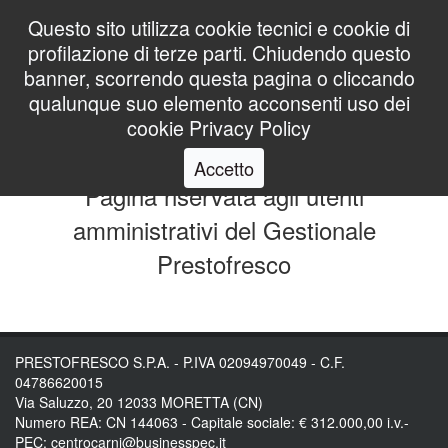
Questo sito utilizza cookie tecnici e cookie di
profilazione di terze parti. Chiudendo questo
banner, scorrendo questa pagina o cliccando
Utente
qualunque suo elemento acconsenti uso dei
cookie
Privacy Policy
Download
Accetto
Pagina riservata agli utenti
amministrativi del Gestionale
Prestofresco
PRESTOFRESCO S.P.A. - P.IVA 02094970049 - C.F.
04786620015
Via Saluzzo, 20 12033 MORETTA (CN)
Numero REA: CN 144063 - Capitale sociale: € 312.000,00 i.v.-
PEC: centrocarni@businesspec.it