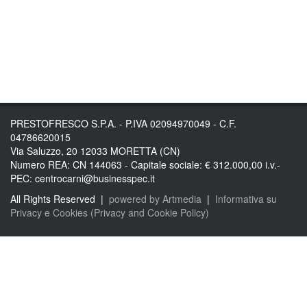
PRESTOFRESCO S.P.A. - P.IVA 02094970049 - C.F.
04786620015
Via Saluzzo, 20 12033 MORETTA (CN)
Numero REA: CN 144063 - Capitale sociale: € 312.000,00 i.v.-
PEC: centrocarni@businesspec.it
All Rights Reserved |
powered by Artmedia
|
Informativa su
Privacy e Cookies (Privacy and Cookie Policy)