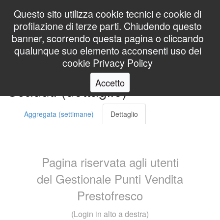
Questo sito utilizza cookie tecnici e cookie di
profilazione di terze parti. Chiudendo questo
banner, scorrendo questa pagina o cliccando
Utente
qualunque suo elemento acconsenti uso dei
cookie
Privacy Policy
S10 Interrogazione Rotti &
Accetto
Scaduti (dettaglio)
Aggregata (settimane)
Dettaglio
Pagina riservata agli utenti
del Gestionale Punti Vendita
Prestofresco
(Login in alto a destra)